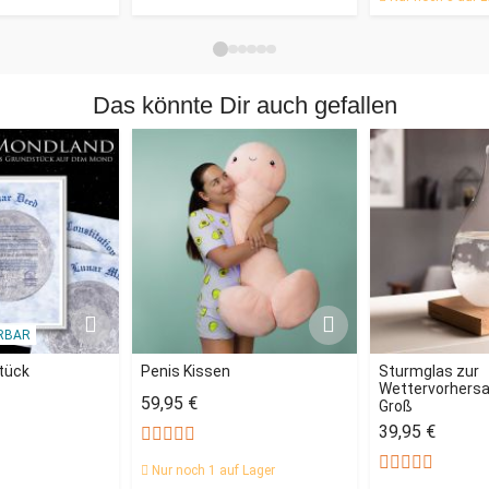
Das könnte Dir auch gefallen
RBAR
tück
Penis Kissen
Sturmglas zur
Wettervorhersa
59,95 €
Groß
39,95 €
Nur noch 1 auf Lager