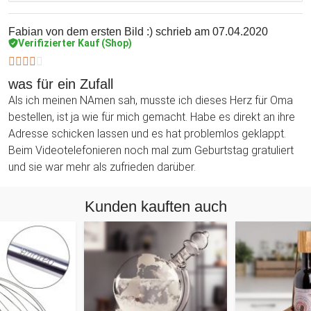
wunderbare Weise. Dadurch wird auf den ersten Blick
sichtbar, von wem das liebevolle Geschenk für Oma stammt.
Fabian von dem ersten Bild :)
schrieb am 07.04.2020
Verifizierter Kauf (Shop)
was für ein Zufall
Als ich meinen NAmen sah, musste ich dieses Herz für Oma
bestellen, ist ja wie für mich gemacht. Habe es direkt an ihre
Adresse schicken lassen und es hat problemlos geklappt.
Beim Videotelefonieren noch mal zum Geburtstag gratuliert
und sie war mehr als zufrieden darüber.
Kunden kauften auch