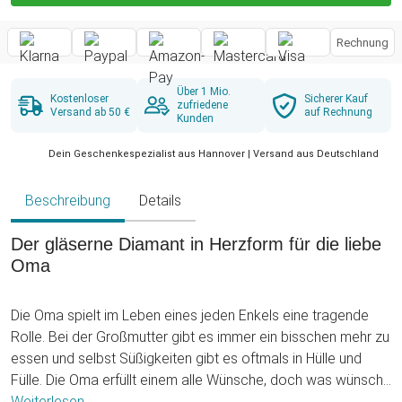
Rechnung
Über 1 Mio.
Kostenloser
Sicherer Kauf
zufriedene
Versand ab 50 €
auf Rechnung
Kunden
Dein Geschenkespezialist aus Hannover | Versand aus Deutschland
Beschreibung
Details
Der gläserne Diamant in Herzform für die liebe
Oma
Die Oma spielt im Leben eines jeden Enkels eine tragende
Rolle. Bei der Großmutter gibt es immer ein bisschen mehr zu
essen und selbst Süßigkeiten gibt es oftmals in Hülle und
Fülle. Die Oma erfüllt einem alle Wünsche, doch was wünscht
sich eine Oma zum Geburtstag? Solltest Du Dir diese Frage
Weiterlesen ...