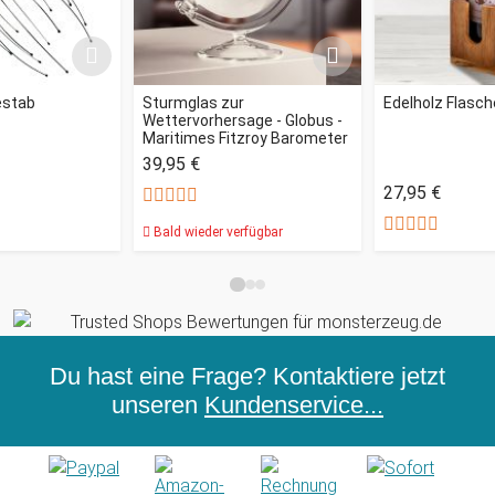
stab
Sturmglas zur
Edelholz Flasc
Wettervorhersage - Globus -
Maritimes Fitzroy Barometer
39,95 €
27,95 €
Bald wieder verfügbar
Du hast eine Frage? Kontaktiere jetzt
unseren
Kundenservice...