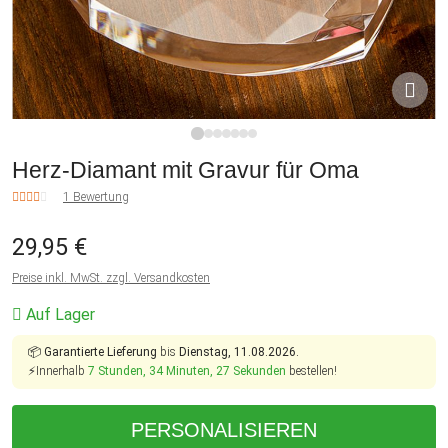
1
2
3
4
5
6
7
Herz-Diamant mit Gravur für Oma
1 Bewertung
29,95 €
Preise inkl. MwSt. zzgl. Versandkosten
Auf Lager
📦
Garantierte Lieferung
bis
Dienstag, 11.08.2026.
⚡Innerhalb
7 Stunden, 34 Minuten, 27 Sekunden
bestellen!
PERSONALISIEREN