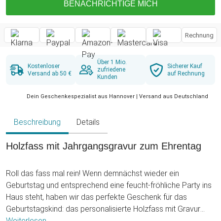
BENACHRICHTIGE MICH
Rechnung
Über 1 Mio.
Kostenloser
Sicherer Kauf
zufriedene
Versand ab 50 €
auf Rechnung
Kunden
Dein Geschenkespezialist aus Hannover | Versand aus Deutschland
Beschreibung
Details
Holzfass mit Jahrgangsgravur zum Ehrentag
Roll das fass mal rein! Wenn demnächst wieder ein
Geburtstag und entsprechend eine feucht-fröhliche Party ins
Haus steht, haben wir das perfekte Geschenk für das
Geburtstagskind: das personalisierte Holzfass mit Gravur
Plakette! Ein Traum für jeden Freund von Hochprozentigem
Weiterlesen ...