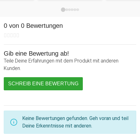
Geschenk, welches ausschließlich zu einem Einzug in ein
neues Zuhause passt. Grundsätzlich ist es eine schöne
Zuwendung an jede Person, die noch kein Letter Board
besitzt. Verschenke es an Freunde, Bekannte oder
0 von 0 Bewertungen
Verwandte zu Weihnachten, zu einem Jubiläum oder zu jeder
anderen Gelegenheit, an der man sich mit Geschenken eine
Freude macht. Oder mache Dir ganz einfach selber damit
Gib eine Bewertung ab!
eine Freude!
Teile Deine Erfahrungen mit dem Produkt mit anderen
Kunden.
SCHREIB EINE BEWERTUNG
Keine Bewertungen gefunden. Geh voran und teil
Deine Erkenntnisse mit anderen.