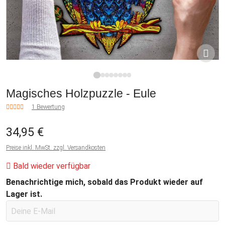
1
2
3
4
5
6
7
8
Magisches Holzpuzzle - Eule
1 Bewertung
34,95 €
Preise inkl. MwSt. zzgl. Versandkosten
Bald wieder verfügbar
Benachrichtige mich, sobald das Produkt wieder auf
Lager ist.