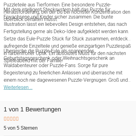
Puzzleteile aus Tierformen. Eine besondere Puzzle-
Mit dem intelligent Stecksystem hält das Puzzle für
Herausforderung, bei der Du bei höchster Konzentration den
Erwachsene und Kinder sicher zusammen. Die bunte
Überblick behalten musst.
Illustration lässt ein liebevolles Design entstehen, das nach
Fertigstellung gerne als Deko-Idee aufgeklebt werden kann.
Setze das Eule-Puzzle Stück für Stück zusammen, entdecke
aufregende Einzelteile und genieße einzigartigen Puzzlespaß
Überreiche die Puzzle-Eule als spannendes
in farbenfroher Optik. Ein absolutes Muss für den nächsten
Geburtstagsgeschenk oder Weihnachtsgeschenk an
Spieleabend mit der Familie!
Waldabenteurer oder Puzzle-Fans. Sorge für pure
Begeisterung zu feierlichen Anlässen und überrasche mit
einem noch nie dagewesenen Puzzle-Vergnügen. Groß und
Klein werden es kaum erwarten sich auf die Puzzleteile zu
Weiterlesen ...
stürzen, um zu diskutieren, wie aus den einzelnen Waldtieren
eine Eule entstehen soll.
1 von 1 Bewertungen
5 von 5 Sternen