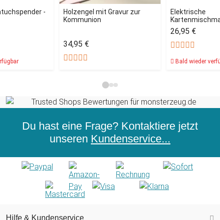
tuchspender -
Holzengel mit Gravur zur
Elektrische
Kommunion
Kartenmischma
26,95 €
34,95 €
rfügbar
Bald wieder verf
Du hast eine Frage? Kontaktiere jetzt
unseren
Kundenservice...
Hilfe & Kundenservice