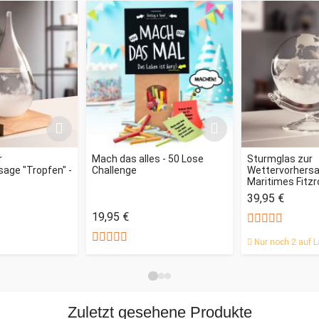
r
Mach das alles - 50 Lose
Sturmglas zur
age "Tropfen" -
Challenge
Wettervorhersag
Maritimes Fitz
39,95 €
19,95 €
Nur noch 2 auf L
Zuletzt gesehene Produkte