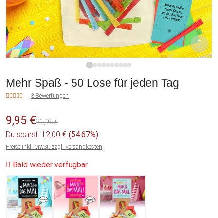
1
2
3
4
5
6
7
8
9
10
Mehr Spaß - 50 Lose für jeden Tag
3 Bewertungen
9,95 €
21,95 €
Du sparst: 12,00 €
(54.67%)
Preise inkl. MwSt. zzgl. Versandkosten
Bald wieder verfügbar