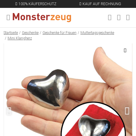
100% KÄUFERSCHUTZ
KAUF AUF RECHNUNG
MENÜ SCHLIESSEN
EN
Startseite
Geschenke
Geschenke für Frauen
Muttertagsgeschenke
Mini Klangherz