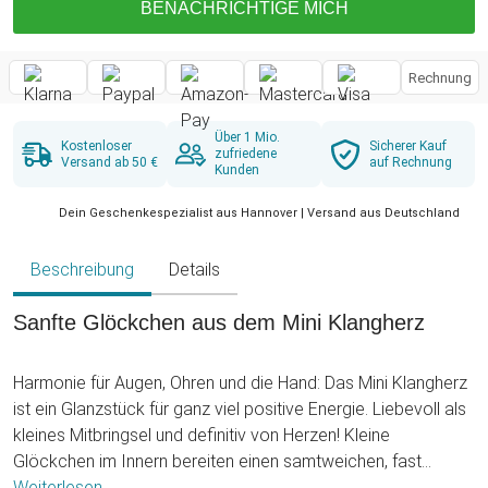
BENACHRICHTIGE MICH
Rechnung
Über 1 Mio.
Kostenloser
Sicherer Kauf
zufriedene
Versand ab 50 €
auf Rechnung
Kunden
Dein Geschenkespezialist aus Hannover | Versand aus Deutschland
Beschreibung
Details
Sanfte Glöckchen aus dem Mini Klangherz
Harmonie für Augen, Ohren und die Hand: Das Mini Klangherz
ist ein Glanzstück für ganz viel positive Energie. Liebevoll als
kleines Mitbringsel und definitiv von Herzen! Kleine
Glöckchen im Innern bereiten einen samtweichen, fast
sphärischen Klang, wenn Du das Herz bewegst.
Weiterlesen ...