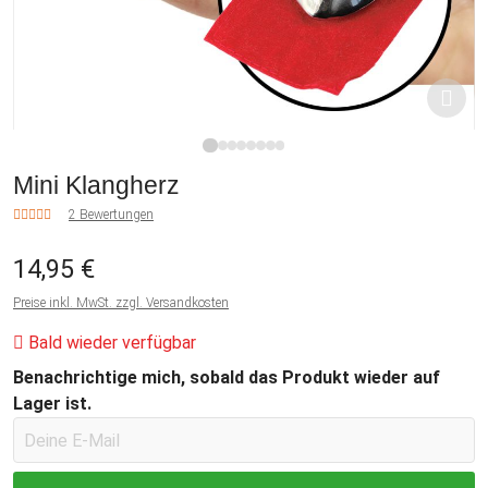
1
2
3
4
5
6
7
8
Mini Klangherz
2 Bewertungen
14,95 €
Preise inkl. MwSt. zzgl. Versandkosten
Bald wieder verfügbar
Benachrichtige mich, sobald das Produkt wieder auf
Lager ist.