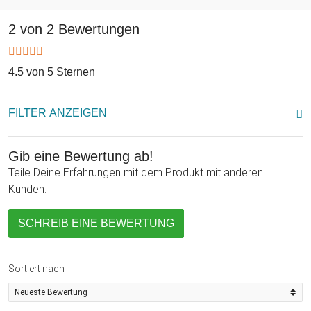
vielseitig einsetzbar ist. Wohlklingende Glöckchenmusik,
schöne Haptik und ein verzückendes Äußeres - alles in eins.
2 von 2 Bewertungen
Und dank seiner symbolischen Kraft drückst Du mit dem Mini
Klangherz auch Zuneigung aus. Süßes Geschenkchen für die
Freundin, Deine Mama oder die Schwester.
4.5 von 5 Sternen
FILTER ANZEIGEN
Gib eine Bewertung ab!
Teile Deine Erfahrungen mit dem Produkt mit anderen
Kunden.
SCHREIB EINE BEWERTUNG
Sortiert nach