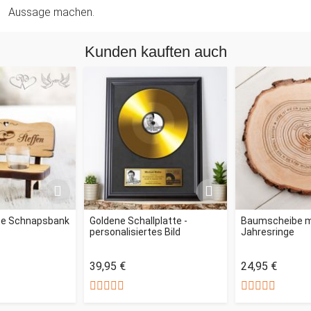
Aussage machen.
Kunden kauften auch
rte Schnapsbank
Goldene Schallplatte -
Baumscheibe mi
personalisiertes Bild
Jahresringe
39,95 €
24,95 €