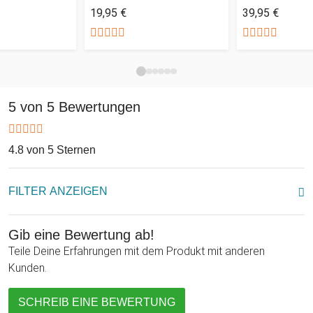
19,95 €
39,95 €
brauchen wir lediglich die Vornamen und den Nachnamen
des Paares sowie auch das Hochzeitsdatum und schon
bekommst Du ein personalisiertes Hochzeitspräsent mit
Wow-Effekt!
Das Aluminiumschild entsteht in den Maßen von 26,5 x 20
5 von 5 Bewertungen
cm, was dem herkömmlichen DIN A4-Maß sehr nahe kommt.
Das Ortsschild zum schönsten Tag des Lebens eines Paares
symbolisiert das Erreichen eines neuen Zielortes und ist ein
4.8 von 5 Sternen
außergewöhnliches Hochzeitseschenk mit individueller
Widmung.
FILTER ANZEIGEN
Gib eine Bewertung ab!
Teile Deine Erfahrungen mit dem Produkt mit anderen
Kunden.
SCHREIB EINE BEWERTUNG