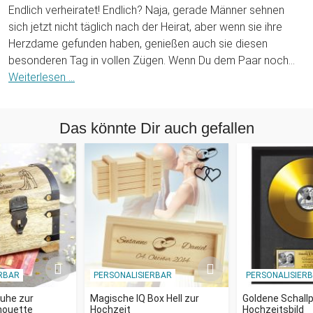
Endlich verheiratet! Endlich? Naja, gerade Männer sehnen
sich jetzt nicht täglich nach der Heirat, aber wenn sie ihre
Herzdame gefunden haben, genießen auch sie diesen
besonderen Tag in vollen Zügen. Wenn Du dem Paar noch
ein verschmitztes Lächeln aufs Gesicht zaubern möchtest,
Weiterlesen ...
dann ist dieses lustige Personalisierte Ortsschild - Hochzeit
genau das richtige kleine Geschenk.
Das könnte Dir auch gefallen
Hier sieht man auf den ersten Blick, wie man(n) oder frau
vorher hieß und welchen Namen sich das Brautpaar nun
fortan teilt. Auch das Hochzeitsdatum wird natürlich ganz
individuell auf das Ortsschild gedruckt. Bye bye alter Name,
welcome neuer gemeinsamer Name... !
Der Doppelsinn der modischen Ortstafel ist demnach
haargenau auf das anstehende Hochzeitsevent
RBAR
PERSONALISIERBAR
PERSONALISIER
zugeschnitten. Es handelt sich also um ein ausgefallenes und
passendes Geschenk mit einer ganz persönlichen Widmung
ruhe zur
Magische IQ Box Hell zur
Goldene Schallp
lhouette
Hochzeit
Hochzeitsbild
für das angehende Ehepaar! Für die Personalisierung