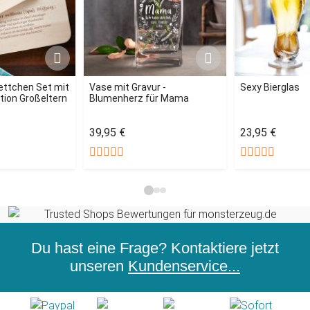
ettchen Set mit
Vase mit Gravur -
Sexy Bierglas
ition Großeltern
Blumenherz für Mama
39,95 €
23,95 €
Du hast eine Frage? Kontaktiere jetzt
unseren
Kundenservice...