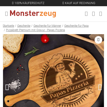
100% KÄUFERSCHUTZ
KAUF AUF RECHNUNG
MENÜ SCHLIESSEN
EN
Startseite
Geschenke
Geschenke für Männer
Geschenke für Papa
Pizzabrett Premium mit Gravur - Papas Pizzeria