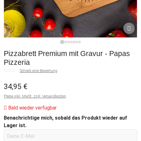
1
2
3
4
5
6
7
Pizzabrett Premium mit Gravur - Papas
Pizzeria
Schreib eine Bewertung
34,95 €
Preise inkl. MwSt. zzgl. Versandkosten
Bald wieder verfügbar
Benachrichtige mich, sobald das Produkt wieder auf
Lager ist.