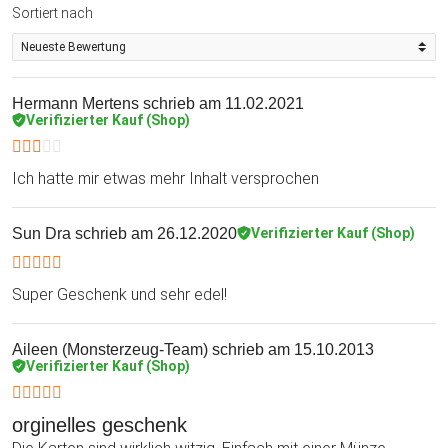
Sortiert nach
wie bei den allseits bekannten Rubbellosen. Nur dass sonst
das Rubbellos am Anfang steht und die Reise meist ein
möglicher Gewinn ist.
Hermann Mertens
schrieb am 11.02.2021
Zeige Deinen Freunden in welchen Ländern Du schon überall
Verifizierter Kauf (Shop)
warst. So behälst Du selber auch den Überblick und kannst
Deinen nächsten Urlaub in einem Land planen, in dem Du
Ich hatte mir etwas mehr Inhalt versprochen
noch nicht warst. Vielleicht reist Du gerne mit Deinem Freund
und möchtest ihm ein ganz besonders persönliches
Geschenk machen. Haltet Eure gemeinsamen
Sun Dra
schrieb am 26.12.2020
Verifizierter Kauf (Shop)
Urlaubserlebnisse fest. Auch als Hochzeitsgeschenk eignet
sich das Reisetagebuch mit Rubbel Weltkarten hervorragend.
Super Geschenk und sehr edel!
Aileen (Monsterzeug-Team)
schrieb am 15.10.2013
Verifizierter Kauf (Shop)
orginelles geschenk