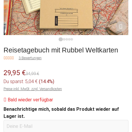
1
2
3
4
5
Reisetagebuch mit Rubbel Weltkarten
3 Bewertungen
29,95 €
34,99 €
Du sparst: 5,04 €
(14.4%)
Preise inkl. MwSt. zzgl. Versandkosten
Bald wieder verfügbar
Benachrichtige mich, sobald das Produkt wieder auf
Lager ist.