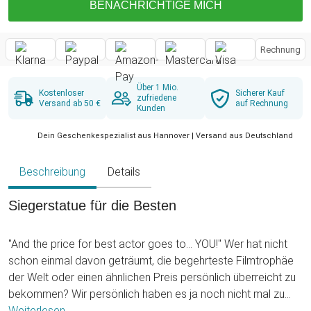
BENACHRICHTIGE MICH
Rechnung
Über 1 Mio.
Kostenloser
Sicherer Kauf
zufriedene
Versand ab 50 €
auf Rechnung
Kunden
Dein Geschenkespezialist aus Hannover | Versand aus Deutschland
Beschreibung
Details
Siegerstatue für die Besten
"And the price for best actor goes to... YOU!" Wer hat nicht
schon einmal davon geträumt, die begehrteste Filmtrophäe
der Welt oder einen ähnlichen Preis persönlich überreicht zu
bekommen? Wir persönlich haben es ja noch nicht mal zu
einer Siegerurkunde bei den Bundesjugendspielen -
Weiterlesen ...