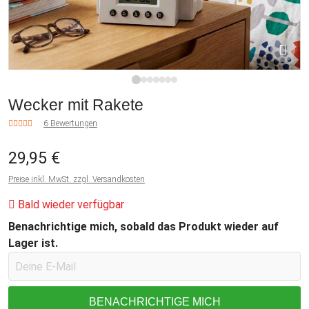
1
2
3
4
5
6
7
Wecker mit Rakete
6 Bewertungen
29,95 €
Preise inkl. MwSt. zzgl. Versandkosten
Bald wieder verfügbar
Benachrichtige mich, sobald das Produkt wieder auf
Lager ist.
BENACHRICHTIGE MICH