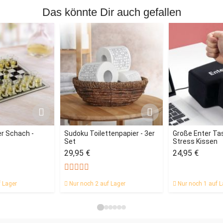
Das könnte Dir auch gefallen
r Schach -
Sudoku Toilettenpapier - 3er
Große Enter Tas
Set
Stress Kissen
29,95 €
24,95 €
 Lager
Nur noch 2 auf Lager
Nur noch 1 auf L