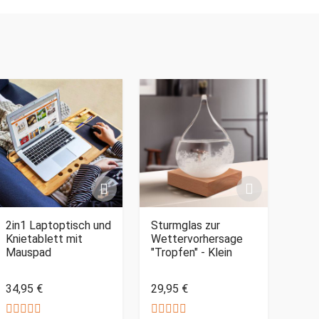
2in1 Laptoptisch und
Sturmglas zur
Knietablett mit
Wettervorhersage
Mauspad
"Tropfen" - Klein
34,95 €
29,95 €