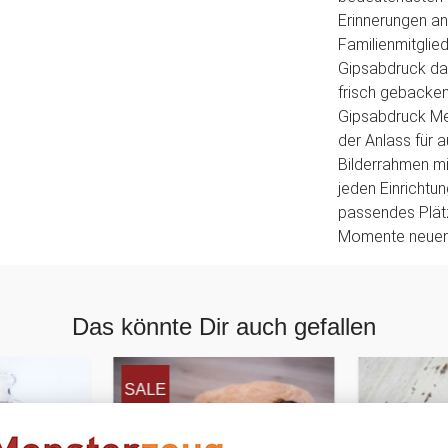
Erinnerungen an
Familienmitglied
Gipsabdruck das
frisch gebacken
Gipsabdruck Me
der Anlass für 
Bilderrahmen mi
jeden Einrichtun
passendes Plätz
Momente neuen
Das könnte Dir auch gefallen
SALE