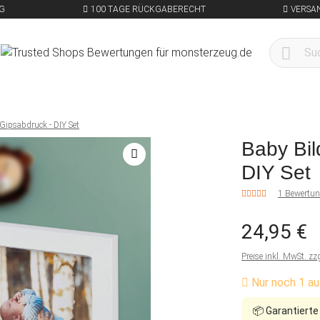
G
100 TAGE RÜCKGABERECHT
VERSA
Gipsabdruck - DIY Set
Baby Bil
DIY Set
1 Bewertu
24,95 €
Preise inkl. MwSt. zz
Nur noch 1 au
📦
Garantierte