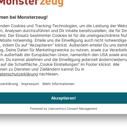
PERSONALIS
um backen
Baby Kuschelkissen -
Herzanhän
Faultier
graviert m
Babyfüße
49,95 €
39,95 €
59,95 €