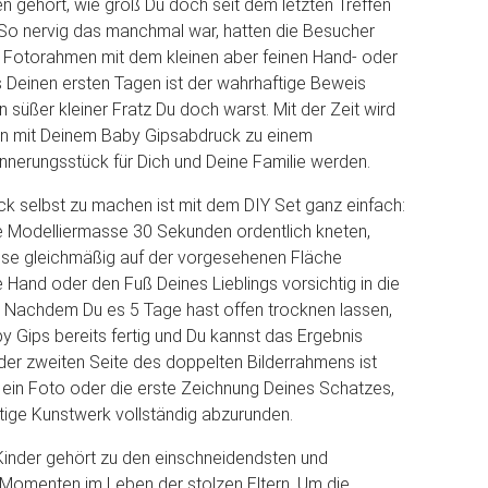
 gehört, wie groß Du doch seit dem letzten Treffen
So nervig das manchmal war, hatten die Besucher
r Fotorahmen mit dem kleinen aber feinen Hand- oder
Deinen ersten Tagen ist der wahrhaftige Beweis
in süßer kleiner Fratz Du doch warst. Mit der Zeit wird
en mit Deinem Baby Gipsabdruck zu einem
rinnerungsstück für Dich und Deine Familie werden.
 selbst zu machen ist mit dem DIY Set ganz einfach:
te Modelliermasse 30 Sekunden ordentlich kneten,
se gleichmäßig auf der vorgesehenen Fläche
e Hand oder den Fuß Deines Lieblings vorsichtig in die
 Nachdem Du es 5 Tage hast offen trocknen lassen,
by Gips bereits fertig und Du kannst das Ergebnis
der zweiten Seite des doppelten Bilderrahmens ist
 ein Foto oder die erste Zeichnung Deines Schatzes,
tige Kunstwerk vollständig abzurunden.
Kinder gehört zu den einschneidendsten und
Momenten im Leben der stolzen Eltern. Um die