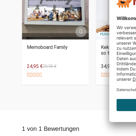
PERSONALISIERBAR
er -
Memoboard Family
Keksdose - War
so toll ist
24,95 €
34,95 €
29,95 €
1 von 1 Bewertungen