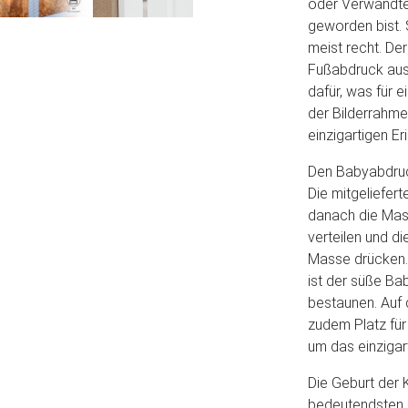
oder Verwandten
geworden bist. 
meist recht. De
Fußabdruck aus 
dafür, was für e
der Bilderrahm
einzigartigen E
Den Babyabdruck
Die mitgeliefer
danach die Mas
verteilen und di
Masse drücken.
ist der süße Ba
bestaunen. Auf 
zudem Platz für
um das einzigar
Die Geburt der 
bedeutendsten 