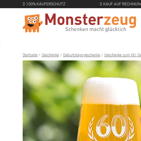
100% KÄUFERSCHUTZ
KAUF AUF RECHNUN
Startseite
Geschenke
Geburtstagsgeschenke
Geschenke zum 60. G