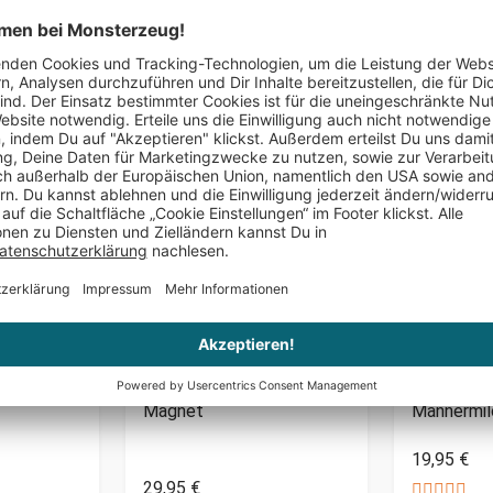
Das könnte Dir auch gefallen
L - 12er
Bierbaum - Kronkorken
Bierflasche
Magnet
Männermil
19,95 €
29,95 €