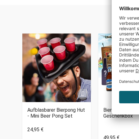
 -
Aufblasbarer Bierpong Hut
Bier Weltreise X
- Mini Beer Pong Set
Geschenkbox
24,95 €
49,95 €