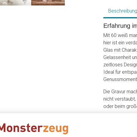
Beschreibun
Erfahrung i
Mit 60 weiß man
hier ist ein ve
Glas mit Charakt
Gelassenheit un
zeitloses Desig
Ideal für entsp
Genussmoment
Die Gravur mach
nicht verstaubt
oder beim große
Ein Geschenk für
wie gut es ihnen
Erinnerungen.