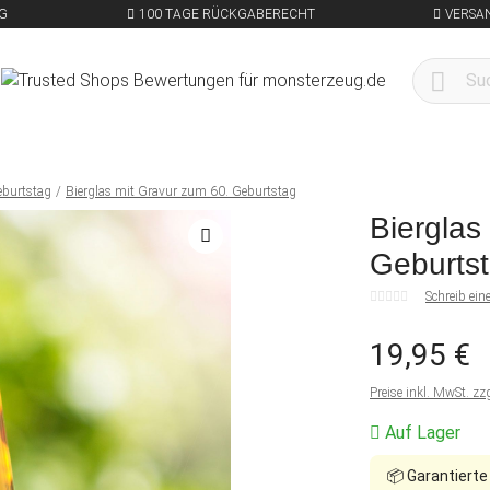
G
100 TAGE RÜCKGABERECHT
VERSA
eburtstag
Bierglas mit Gravur zum 60. Geburtstag
Bierglas
Geburts
Schreib ei
19,95 €
Preise inkl. MwSt. zz
Auf Lager
📦
Garantierte