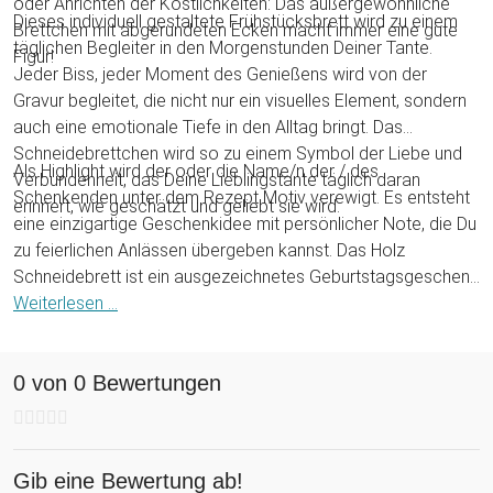
oder Anrichten der Köstlichkeiten: Das außergewöhnliche
Dieses individuell gestaltete Frühstücksbrett wird zu einem
Brettchen mit abgerundeten Ecken macht immer eine gute
täglichen Begleiter in den Morgenstunden Deiner Tante.
Figur!
Jeder Biss, jeder Moment des Genießens wird von der
Gravur begleitet, die nicht nur ein visuelles Element, sondern
auch eine emotionale Tiefe in den Alltag bringt. Das
Schneidebrettchen wird so zu einem Symbol der Liebe und
Als Highlight wird der oder die Name/n der / des
Verbundenheit, das Deine Lieblingstante täglich daran
Schenkenden unter dem Rezept Motiv verewigt. Es entsteht
erinnert, wie geschätzt und geliebt sie wird.
eine einzigartige Geschenkidee mit persönlicher Note, die Du
zu feierlichen Anlässen übergeben kannst. Das Holz
Schneidebrett ist ein ausgezeichnetes Geburtstagsgeschenk
oder Weihnachtsgeschenk für Deine Tante oder Patentante
Weiterlesen ...
und wird für eine gelungene Überraschung sorgen.
0 von 0 Bewertungen
Gib eine Bewertung ab!