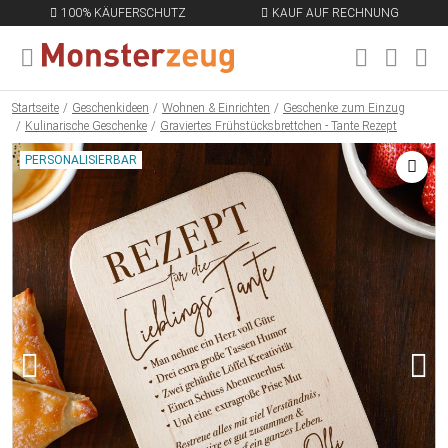
100% KÄUFERSCHUTZ
KAUF AUF RECHNUNG
MENÜ SCHLIESSEN
EN
Startseite
Geschenkideen
Wohnen & Einrichten
Geschenke zum Einzug
Kulinarische Geschenke
Graviertes Frühstücksbrettchen - Tante Rezept
PERSONALISIERBAR