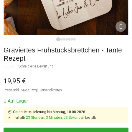
1
2
3
4
5
6
7
Graviertes Frühstücksbrettchen - Tante
Rezept
Schreib eine Bewertung
19,95 €
Preise inkl. MwSt. zzgl. Versandkosten
Auf Lager
📦
Garantierte Lieferung
bis
Montag, 10.08.2026.
⚡Innerhalb
23 Stunden, 3 Minuten, 52 Sekunden
bestellen!