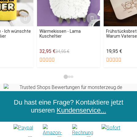
 - Ich wünschte
Wärmekissen - Lama
Frühstücksbret
Bier
Kuscheltier
Warum Vatersein
32,95 €
19,95 €
34,95 €
Du hast eine Frage? Kontaktiere jetzt
unseren
Kundenservice...