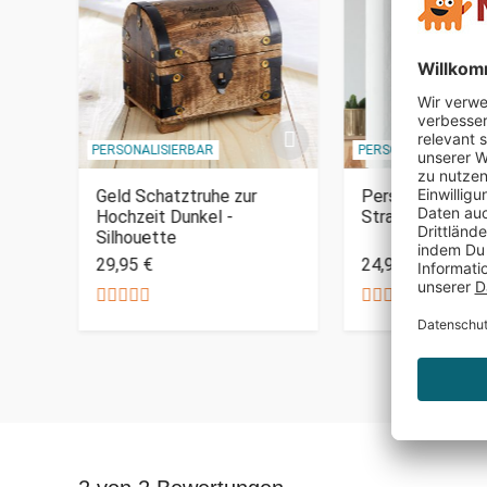
PERSONALISIERBAR
PERSONALISIERBAR
er
Geld Schatztruhe zur
Personalisiertes
Hochzeit Dunkel -
Straßenschild 
Silhouette
29,95 €
24,95 €