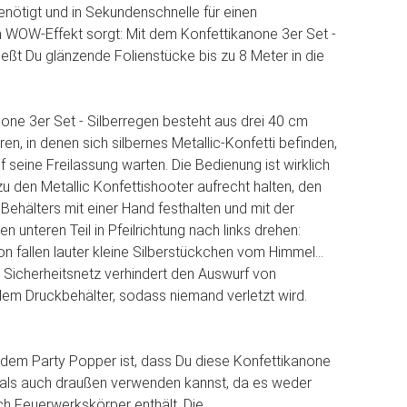
nötigt und in Sekundenschnelle für einen
 WOW-Effekt sorgt: Mit dem Konfettikanone 3er Set -
ießt Du glänzende Folienstücke bis zu 8 Meter in die
one 3er Set - Silberregen besteht aus drei 40 cm
n, in denen sich silbernes Metallic-Konfetti befinden,
 seine Freilassung warten. Die Bedienung ist wirklich
zu den Metallic Konfettishooter aufrecht halten, den
 Behälters mit einer Hand festhalten und mit der
 unteren Teil in Pfeilrichtung nach links drehen:
 fallen lauter kleine Silberstückchen vom Himmel...
s Sicherheitsnetz verhindert den Auswurf von
 dem Druckbehälter, sodass niemand verletzt wird.
dem Party Popper ist, dass Du diese Konfettikanone
 als auch draußen verwenden kannst, da es weder
h Feuerwerkskörper enthält. Die