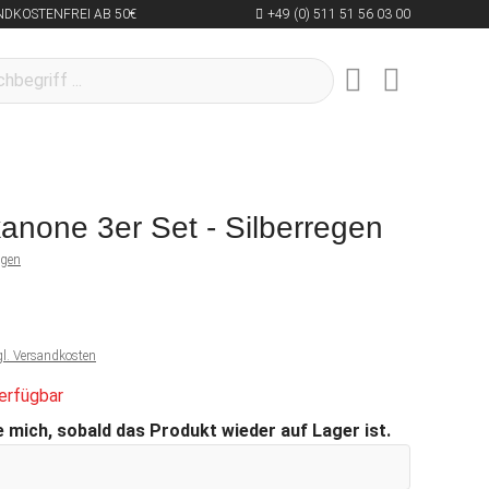
NDKOSTENFREI AB 50€
+49 (0) 511 51 56 03 00
kanone 3er Set - Silberregen
ngen
gl. Versandkosten
erfügbar
 mich, sobald das Produkt wieder auf Lager ist.