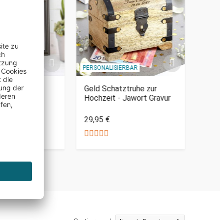
IERBAR
PERSONALISIERBAR
PERSO
mer Weg -
Geld Schatztruhe zur
Spar
iertes Bild
Hochzeit - Jawort Gravur
Herz
29,95 €
24,9