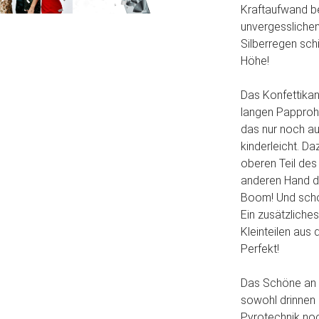
Kraftaufwand be
unvergesslichen
Silberregen sch
Höhe!
Das Konfettikan
langen Papprohre
das nur noch auf
kinderleicht. Da
oberen Teil des
anderen Hand den
Boom! Und schon
Ein zusätzliche
Kleinteilen aus
Perfekt!
Das Schöne an 
sowohl drinnen
Pyrotechnik noc