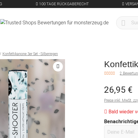
G
100 TAGE RÜCKGABERECHT
VERSA
Konfettikanone 3er Set - Silberregen
Konfetti
2 Bewertu
26,95 €
Preise inkl. MwSt. zz
Bald wieder v
Benachrichtige