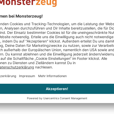
PERSONALISIERBAR
PERSONALIS
Herzen Sektgläser zur
Gemeinsa
mit Namen
Hochzeit - Herzen
personalis
34,95 €
39,95 €