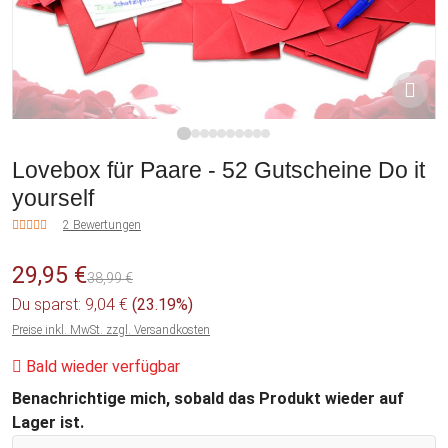
1
2
3
4
5
6
7
8
9
10
Lovebox für Paare - 52 Gutscheine Do it
yourself
2 Bewertungen
29,95 €
38,99 €
Du sparst: 9,04 €
(23.19%)
Preise inkl. MwSt. zzgl. Versandkosten
Bald wieder verfügbar
Benachrichtige mich, sobald das Produkt wieder auf
Lager ist.