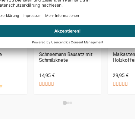
PERSONALIS
e
Schneemann Bausatz mit
Malkasten
Schmilzknete
Holzkoffer
14,95 €
29,95 €
er