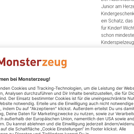
Junior am Herzen
Kindergeschenke
ein Schatz; das
für Kinder! Wic
schon mindesten
Kinderspielzeug 
Ansonsten ist d
dem Auspacken 
Fantasie freien
See. Ahoi!
Das könnte Dir auch gefallen