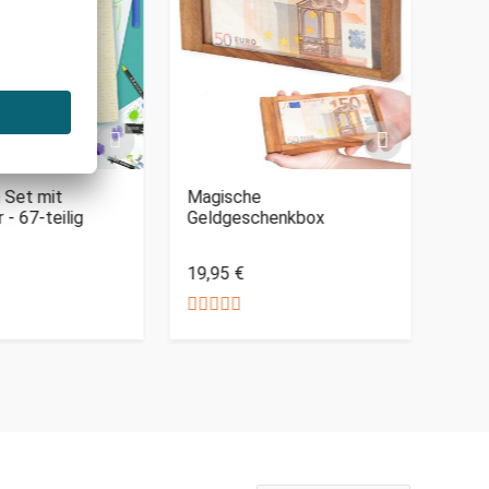
IERBAR
 Set mit
Magische
Wär
 - 67-teilig
Geldgeschenkbox
Kusc
19,95 €
32,9