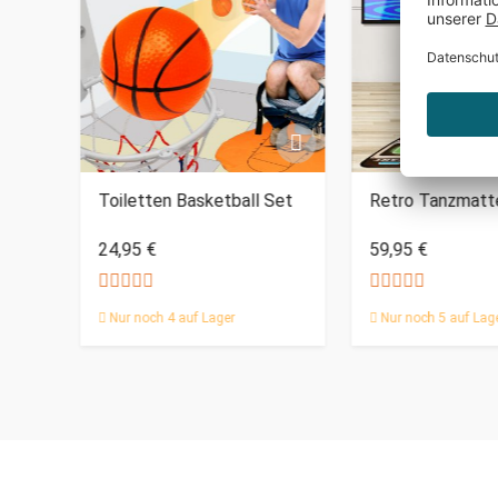
m -
Toiletten Basketball Set
Retro Tanzmatt
tor
24,95 €
59,95 €
Nur noch 4 auf Lager
Nur noch 5 auf Lag