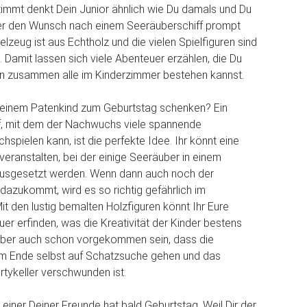
immt denkt Dein Junior ähnlich wie Du damals und Du
er den Wunsch nach einem Seeräuberschiff prompt
ielzeug ist aus Echtholz und die vielen Spielfiguren sind
. Damit lassen sich viele Abenteuer erzählen, die Du
n zusammen alle im Kinderzimmer bestehen kannst.
einem Patenkind zum Geburtstag schenken? Ein
f, mit dem der Nachwuchs viele spannende
spielen kann, ist die perfekte Idee. Ihr könnt eine
veranstalten, bei der einige Seeräuber in einem
usgesetzt werden. Wenn dann auch noch der
dazukommt, wird es so richtig gefährlich im
it den lustig bemalten Holzfiguren könnt Ihr Eure
er erfinden, was die Kreativität der Kinder bestens
 aber auch schon vorgekommen sein, dass die
 Ende selbst auf Schatzsuche gehen und das
rtykeller verschwunden ist.
iner Deiner Freunde hat bald Geburtstag. Weil Dir der