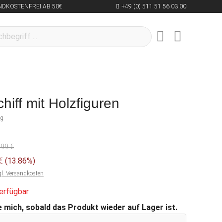
NDKOSTENFREI AB 50€
+49 (0) 511 51 56 03 00
hiff mit Holzfiguren
ng
,99 €
 €
(13.86%)
gl. Versandkosten
erfügbar
 mich, sobald das Produkt wieder auf Lager ist.