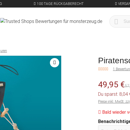
G
100 TAGE RÜCKGABERECHT
VERSA
guren
Piratensc
1 Bewertu
49,95 €
57
Du sparst: 8,04
Preise inkl. MwSt. zz
Bald wieder v
Benachrichtige