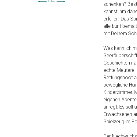
schenken? Best
kannst ihm dah
erfüllen. Das Sp
alle bunt bemalt
mit Deinem Soh
Was kann ich m
Seeräuberschif
Geschichten nach
echte Meuterei 
Rettungsboot a
bewegliche Hai 
Kinderzimmer. M
eigenen Abenteu
anregt. Es soll
Erwachsenen am
Spielzeug im Pa
Der Nachwuchs e