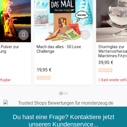
- Pulver zur
Mach das alles - 50 Lose
Sturmglas zur
ung
Challenge
Wettervorhersag
Maritimes Fitz
39,95 €
19,95 €
rfügbar
Bald wieder verf
Du hast eine Frage? Kontaktiere jetzt
unseren
Kundenservice...