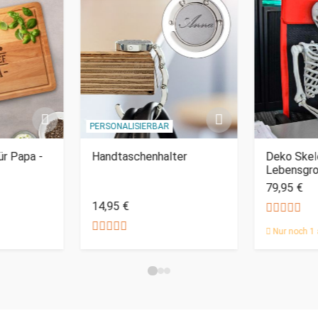
PERSONALISIERBAR
ür Papa -
Handtaschenhalter
Deko Skel
Lebensgr
79,95 €
14,95 €
Nur noch 1 