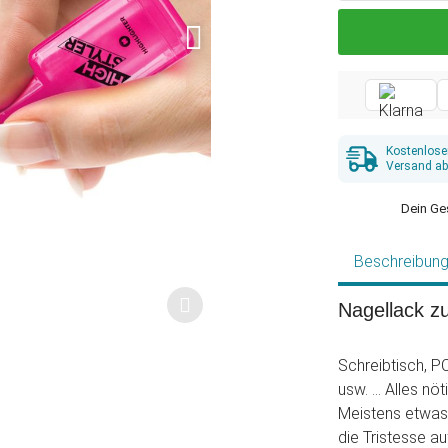
Kostenlose
Versand ab
Dein Ge
Beschreibun
Nagellack z
Schreibtisch, P
usw. … Alles nöt
Meistens etwas 
die Tristesse a