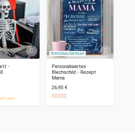
PERSONALISIERBAR
ett -
Personalisiertes
Peni
oß
Blechschild - Rezept
Mama
59,9
26,95 €
auf Lager
Nur 