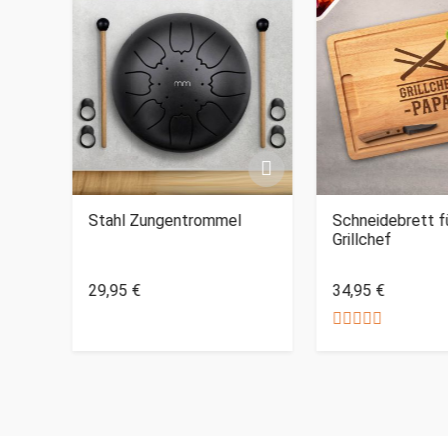
buch
Stahl Zungentrommel
Schneidebrett f
Grillchef
29,95 €
34,95 €