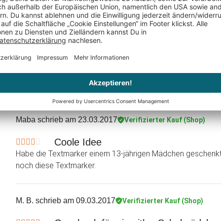
Sieht Nagellack sehr ähnlich
Zuzka
schrieb am 14.12.2017
Verifizierter Kauf (Shop)
Ein Teil dieses Produkt kam kaputt. Da
Ein Teil dieses Produkt kam kaputt. Das Gehäuse könnte viel
Kundenservice war aber sehr schnell und jetzt warte ich a
Maba
schrieb am 23.03.2017
Verifizierter Kauf (Shop)
Coole Idee
Habe die Textmarker einem 13-jährigen Mädchen geschenkt. 
noch diese Textmarker.
M. B.
schrieb am 09.03.2017
Verifizierter Kauf (Shop)