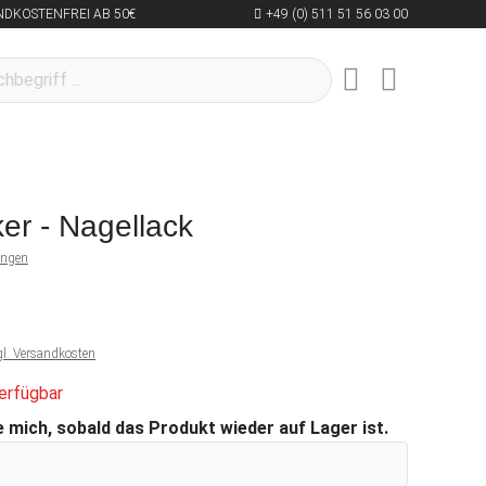
NDKOSTENFREI AB 50€
+49 (0) 511 51 56 03 00
er - Nagellack
ungen
gl. Versandkosten
erfügbar
 mich, sobald das Produkt wieder auf Lager ist.