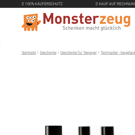
100% KÄUFERSCHUTZ
KAUF AUF RECHNUN
Startseite
Geschenke
Geschenke für Teenager
Textmarker - Nagellac