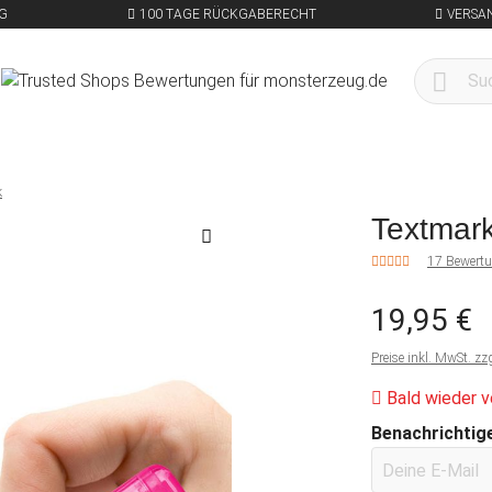
G
100 TAGE RÜCKGABERECHT
VERSA
k
Textmark
17 Bewert
19,95 €
Preise inkl. MwSt. zz
Bald wieder v
Benachrichtige