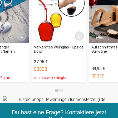
änger
Verkehrtes Weinglas - Upside
Aufschnittmas
it Namen
Down
Guillotine
27,95 €
49,95 €
rfügbar
Bald wieder verfügbar
Du hast eine Frage? Kontaktiere jetzt