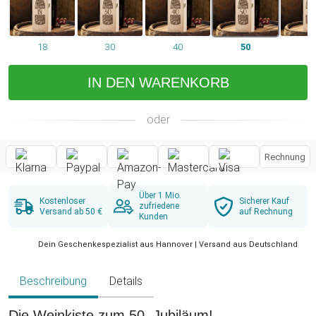
18
30
40
50
6
IN DEN WARENKORB
oder
Rechnung
Über 1 Mio.
Kostenloser
Sicherer Kauf
zufriedene
Versand ab 50 €
auf Rechnung
Kunden
Dein Geschenkespezialist aus Hannover | Versand aus Deutschland
Beschreibung
Details
Die Weinkiste zum 50. Jubiläum!