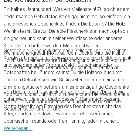
Ein halbes Jahrhundert: Was ein Meilenstein! Zu solch einem
bedeutsamen Geburtstag ist es gar nicht mal so einfach, ein
angemessenes Geschenk zu finden. Die Lösung? Die Holz-
Weinkiste mit Gravur! Die edle Flaschenkiste macht optisch
einiges her und kann mit einer Weinflasche oder anderen
Kleinigkeiten befüllt werden. Mit dem stilvollen
Gestalte die Geschenkkiste nach Belieben und lass Deiner
Weinflaschengravur-Motiv auf dem Deckel wird die kleine
Kreativität freien Lauf. Kreiere ein besonderes Geldgeschenk
Holzkiste zu einem wahren Blickfang und hebt sich von der
und lege dem guten Tropfen Geld-, Gutscheine oder
Masse der anderen Geburtstagsgeschenke deutlich ab.
Botschaften bei. Zudem kannst Du die Holzbox auch mit
anderen Delikatessen wie Süßigkeiten oder gemeinsamen
Erinnerungstücken befüllen, um eine einzigartige Geschenke-
Den Deckel der Flaschenkiste ziert die Gravur "Du bist wie
Box zum runden Jubiläum zu überreichen. Die Weinkiste aus
guter Wein - Je älter, desto besser". Ganz nach diesem
hellem Hols mit natürlicher Maserung ist eine dekorative
Motto feiert ihr am Ehrentag des Beschenkten nicht das
Geschenkidee für alle Fälle!
Alter, sondern die dazugewonnene Lebenserfahrung.
Überrasche Freunde oder Familienmitglieder mit einer
persönlichen Wein-Aufbewahrungsbox und übergebe ein
Weiterlesen ...
geschmackvolles Geschenk in außergewöhnlichem Design,