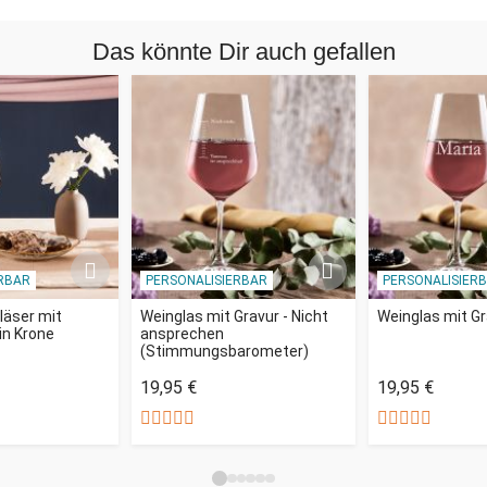
das sich auch als Dekoration sehen lassen kann.
Das könnte Dir auch gefallen
RBAR
PERSONALISIERBAR
PERSONALISIER
läser mit
Weinglas mit Gravur - Nicht
Weinglas mit G
in Krone
ansprechen
(Stimmungsbarometer)
19,95 €
19,95 €