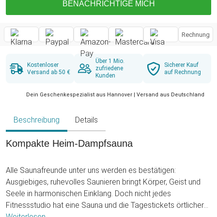
BENACHRICHTIGE MICH
Rechnung
Über 1 Mio.
Kostenloser
Sicherer Kauf
zufriedene
Versand ab 50 €
auf Rechnung
Kunden
Dein Geschenkespezialist aus Hannover | Versand aus Deutschland
Beschreibung
Details
Kompakte Heim-Dampfsauna
Alle Saunafreunde unter uns werden es bestätigen:
Ausgiebiges, ruhevolles Saunieren bringt Körper, Geist und
Seele in harmonischen Einklang. Doch nicht jedes
Fitnessstudio hat eine Sauna und die Tagestickets örtlicher
Wellnessclubs fordern auch horrende Preise für nur ein paar
Weiterlesen ...