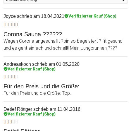
dadurch wird es Dir auch nachhaltig gut gehen. Die
Heimsauna - tolles Dampfbad für zuhause, geniale
Joyce
schrieb am 18.04.2021
Verifizierter Kauf (Shop)
Geschenkidee für alle Saunafreunde und die, die es werden
wollen!
Corona Sauna ??????
Wegen Corona angeschafft ?bin so begeistert ? fit gesund
und es geht einfach und schnell!! Mein Jungbrunnen ????
Andreaskoch
schrieb am 01.05.2020
Verifizierter Kauf (Shop)
Für den Preis und die Größe:
Für den Preis und die Größe: Top.
Detlef Röttger
schrieb am 11.04.2016
Verifizierter Kauf (Shop)