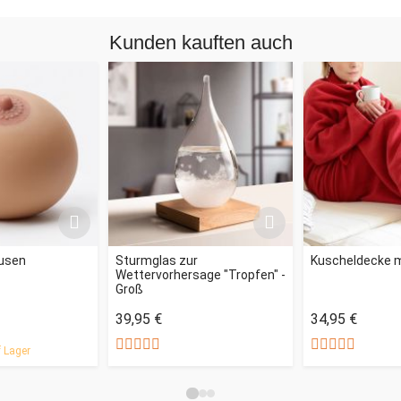
Kunden kauften auch
Busen
Sturmglas zur
Kuscheldecke m
Wettervorhersage "Tropfen" -
Groß
39,95 €
34,95 €
 Lager