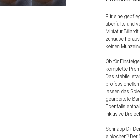
Für eine gepfleg
überfüllte und 
Miniatur Billar
zuhause heraus!
keinen Münzeinwu
Ob für Einsteig
komplette Premi
Das stabile, st
professionellen
lassen das Spie
gearbeitete Ba
Ebenfalls enthal
inklusive Dreie
Schnapp Dir De
einlochen"! Der M