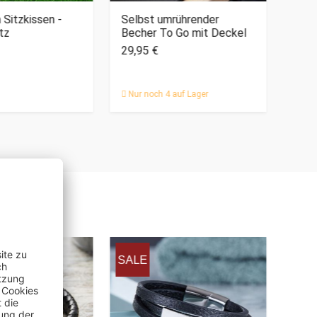
 Sitzkissen -
Selbst umrührender
Lede
tz
Becher To Go mit Deckel
- Sc
29,95 €
19,9
Nur noch 4 auf Lager
SALE
NEU