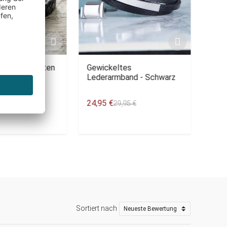
and geflochten
Gewickeltes
Selb
Lederarmband - Schwarz
Bech
29,9
24,95 €
29,95 €
Nur 
Sortiert nach