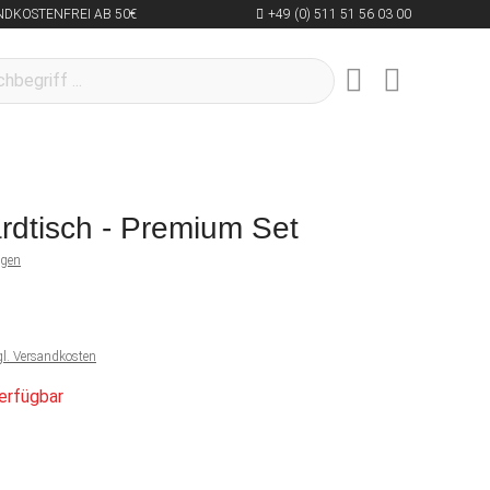
NDKOSTENFREI AB 50€
+49 (0) 511 51 56 03 00
lardtisch - Premium Set
ngen
gl. Versandkosten
erfügbar