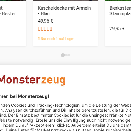
it
Kuscheldecke mit Ärmeln
Bierkasten
- Bester
- Blau
Stammpla
49,95 €
29,95 €
Nur noch 1 auf Lager
Das könnte Dir auch gefallen