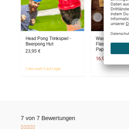
Head Pong Trinkspiel -
Wasserwaage m
to
Beerpong Hut
Flaschenöffner 
Papa
23,95 €
16,95 €
24,95 €
Nur noch 3 auf Lager
7 von 7 Bewertungen