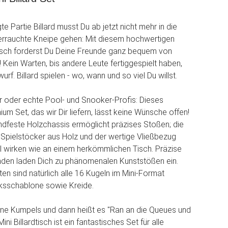
te Partie Billard musst Du ab jetzt nicht mehr in die
verrauchte Kneipe gehen: Mit diesem hochwertigen
dtisch forderst Du Deine Freunde ganz bequem von
 Kein Warten, bis andere Leute fertiggespielt haben,
rf. Billard spielen - wo, wann und so viel Du willst.
er oder echte Pool- und Snooker-Profis: Dieses
um Set, das wir Dir liefern, lässt keine Wünsche offen!
andfeste Holzchassis ermöglicht präzises Stoßen; die
 Spielstöcker aus Holz und der wertige Vließbezug
l wirken wie an einem herkömmlichen Tisch. Präzise
nden laden Dich zu phänomenalen Kunststößen ein.
ten sind natürlich alle 16 Kugeln im Mini-Format
cksschablone sowie Kreide.
ine Kumpels und dann heißt es "Ran an die Queues und
ini Billardtisch ist ein fantastisches Set für alle