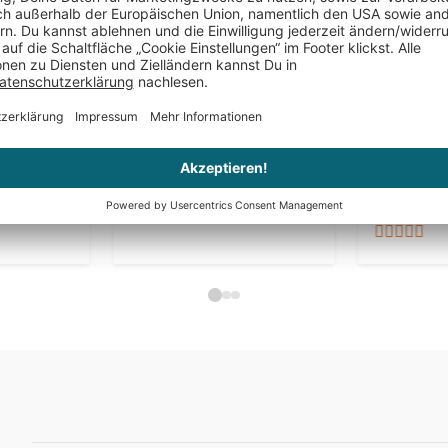
it
Bierglas mit Gravur für den
Lederarmb
- Bester
besten Papa
- Schwarz
19,95 €
19,95 €