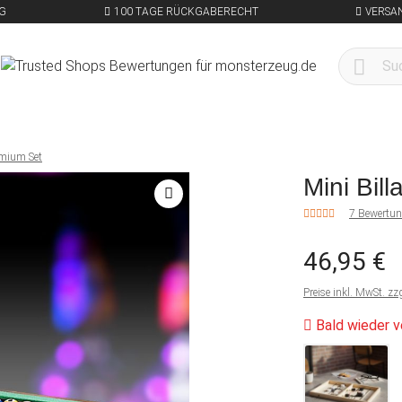
G
100 TAGE RÜCKGABERECHT
VERSA
remium Set
Mini Bil
7 Bewertu
46,95 €
Preise inkl. MwSt. zz
Bald wieder v