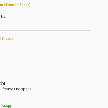
auf (Trusted Shops)
nn…
d Shops)
)
cht.
el freude und spass.
f (Shop)