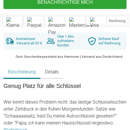
BENACHRICHTIGE MICH
Rechnung
Über 1 Mio.
Kostenloser
Sicherer Kauf
zufriedene
Versand ab 50 €
auf Rechnung
Kunden
Dein Geschenkespezialist aus Hannover | Versand aus Deutschland
Beschreibung
Details
Genug Platz für alle Schlüssel
Wer kennt dieses Problem nicht: das lästige Schlüsselsuchen
unter Zeitdruck in den frühen Morgenstunden. Sätze wie
"Schaaaaaaatz, hast Du meine Autoschlüssel gesehen?"
oder "Papa, ich kann meinen Hausschlüssel nirgendwo
finden?" hallen durch die Wohnung und versauen allen den
Weiterlesen ...