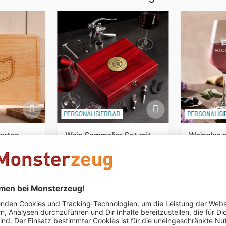
PERSONALISIERBAR
PERSONALIS
iertes
Wein Sommelier Set mit
Weinglas m
Kompass Gravur
König Kro
39,95 €
19,95 €