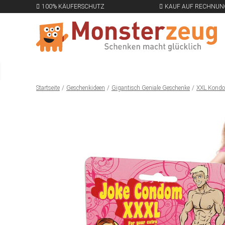
100% KÄUFERSCHUTZ
KAUF AUF RECHNUN
Startseite
Geschenkideen
Gigantisch Geniale Geschenke
XXL Kondom