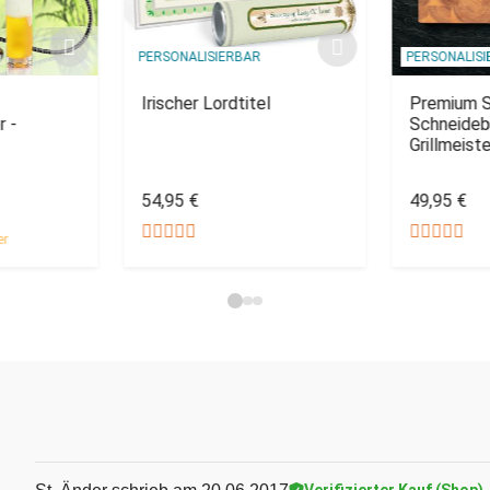
PERSONALISIERBAR
PERSONALIS
Irischer Lordtitel
Premium S
r -
Schneideb
Grillmeist
54,95 €
49,95 €
er