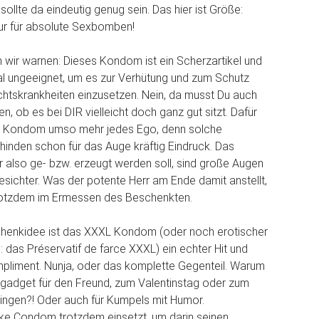
llte da eindeutig genug sein. Das hier ist Größe:
nur für absolute Sexbomben!
wir warnen: Dieses Kondom ist ein Scherzartikel und
l ungeeignet, um es zur Verhütung und zum Schutz
htskrankheiten einzusetzen. Nein, da musst Du auch
n, ob es bei DIR vielleicht doch ganz gut sitzt. Dafür
 Kondom umso mehr jedes Ego, denn solche
inden schon für das Auge kräftig Eindruck. Das
er also ge- bzw. erzeugt werden soll, sind große Augen
sichter. Was der potente Herr am Ende damit anstellt,
 trotzdem im Ermessen des Beschenkten.
schenkidee ist das XXXL Kondom (oder noch erotischer
: das Préservatif de farce XXXL) ein echter Hit und
ompliment. Nunja, oder das komplette Gegenteil. Warum
zgadget für den Freund, zum Valentinstag oder zum
ingen?! Oder auch für Kumpels mit Humor.
ke Condom trotzdem einsetzt, um darin seinen