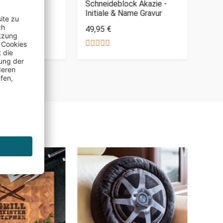
ravur
Schneideblock Akazie -
Initiale & Name Gravur
24,9
49,95 €
Nur 