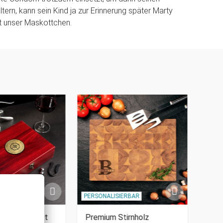
ltern, kann sein Kind ja zur Erinnerung später Marty
t unser Maskottchen.
IERBAR
PERSONALISIERBAR
elier Set mit
Premium Stirnholz
Wand