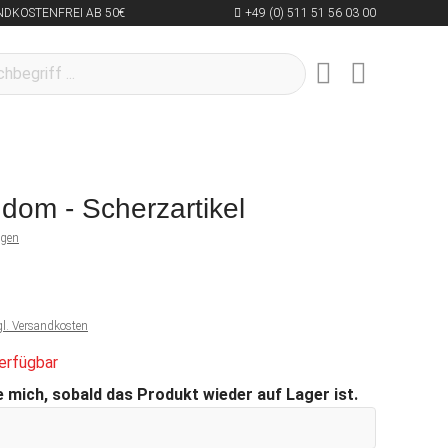
NDKOSTENFREI AB 50€
+49 (0) 511 51 56 03 00
om - Scherzartikel
ngen
gl. Versandkosten
erfügbar
 mich, sobald das Produkt wieder auf Lager ist.