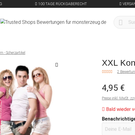
G
100 TAGE RÜCKGABERECHT
VERSA
 - Scherzartikel
XXL Kond
2 Bewertu
4,95 €
Preise inkl. MwSt. zz
Bald wieder v
Benachrichtige