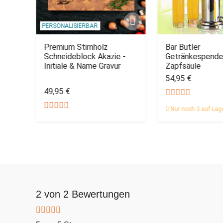
PERSONALISIERBAR
Premium Stirnholz
Bar Butler
Schneideblock Akazie -
Getränkespende
Initiale & Name Gravur
Zapfsäule
54,95 €
49,95 €
Nur noch 3 auf Lag
2 von 2 Bewertungen