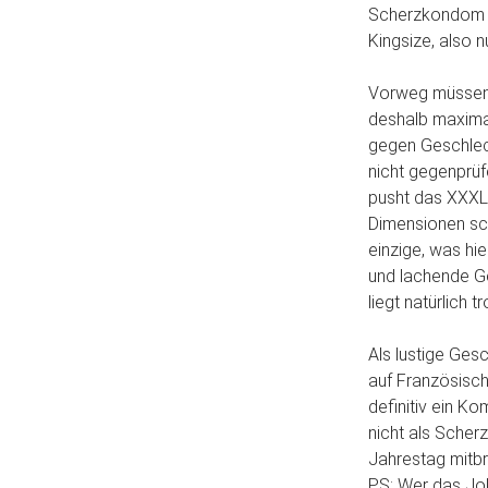
Scherzkondom so
Kingsize, also 
Vorweg müssen 
deshalb maxima
gegen Geschlec
nicht gegenprüfe
pusht das XXXL
Dimensionen sch
einzige, was hi
und lachende Ge
liegt natürlich
Als lustige Ge
auf Französisch
definitiv ein K
nicht als Scher
Jahrestag mitbr
PS: Wer das Jo