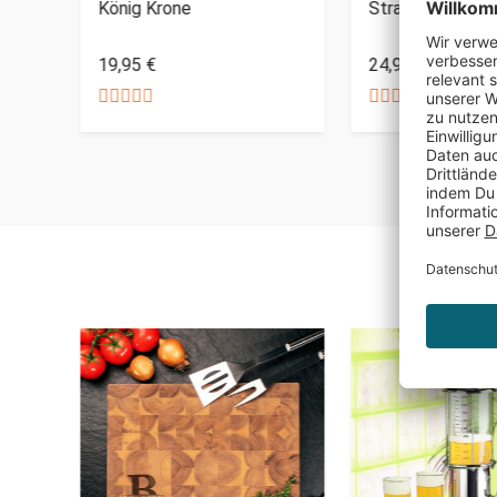
 mit
König Krone
Straßenschild 
19,95 €
24,95 €