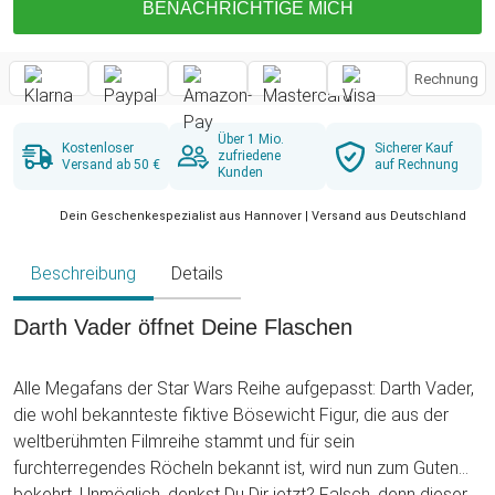
BENACHRICHTIGE MICH
Rechnung
Über 1 Mio.
Kostenloser
Sicherer Kauf
zufriedene
Versand ab 50 €
auf Rechnung
Kunden
Dein Geschenkespezialist aus Hannover | Versand aus Deutschland
Beschreibung
Details
Darth Vader öffnet Deine Flaschen
Alle Megafans der Star Wars Reihe aufgepasst: Darth Vader,
die wohl bekannteste fiktive Bösewicht Figur, die aus der
weltberühmten Filmreihe stammt und für sein
furchterregendes Röcheln bekannt ist, wird nun zum Guten
bekehrt. Unmöglich, denkst Du Dir jetzt? Falsch, denn dieser