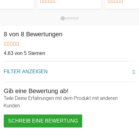
Ob für Männer oder Frauen: Wer guten Kaffee liebt, wird mit
dieser unvergleichlichen Kaffeebox neue Geschmackswelten
erschließen. Neben dem internationalen Sortenpaket erhältst
Du ein tolles Infoblatt dazu - mit Wissenswertem zur
Herstellung, zur Geschichte und praktischen Tipps.
8 von 8 Bewertungen
Verschenke seltenen Genuss mit der Kaffee Weltreise.
Besonders zum Geburtstag oder zu Weihnachten eine
belebende Idee!
4.63 von 5 Sternen
FILTER ANZEIGEN
Gib eine Bewertung ab!
Teile Deine Erfahrungen mit dem Produkt mit anderen
Kunden.
SCHREIB EINE BEWERTUNG