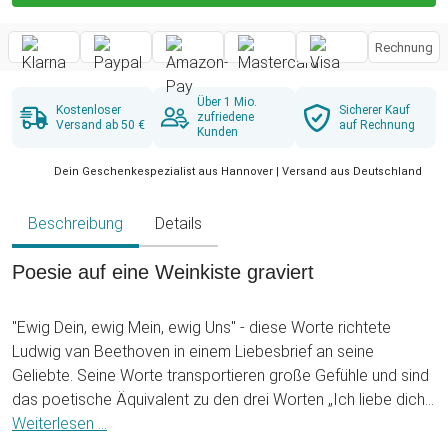
Rechnung
Über 1 Mio.
Kostenloser
Sicherer Kauf
zufriedene
Versand ab 50 €
auf Rechnung
Kunden
Dein Geschenkespezialist aus Hannover | Versand aus Deutschland
Beschreibung
Details
Poesie auf eine Weinkiste graviert
"Ewig Dein, ewig Mein, ewig Uns" - diese Worte richtete
Ludwig van Beethoven in einem Liebesbrief an seine
Geliebte. Seine Worte transportieren große Gefühle und sind
das poetische Äquivalent zu den drei Worten „Ich liebe dich“.
Inspiriert von diesen magischen Zeilen, haben wir die
Weiterlesen ...
personalisierte Weinkiste – Ewig Dein für Euch entworfen.