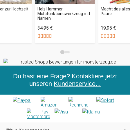
er zur Hochzeit
Holz Hammer
Macht das alles
Multifunktionswerkzeug mit
Paare
Namen
34,95 €
19,95 €
Du hast eine Frage? Kontaktiere jetzt
unseren
Kundenservice...