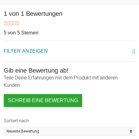
Liebe und schenke Deinem Schatz mit der personalisierten
Weinkiste – Ewig Dein eine romantische Botschaft. Zudem
1 von 1 Bewertungen
präsentierst Du Deinem Herzblatt ein echtes Unikat, das nicht
nur wundervoll aussieht, sondern als Liebessymbol stets eine
tolle Erinnerung ist.
5 von 5 Sternen
FILTER ANZEIGEN
Gib eine Bewertung ab!
Teile Deine Erfahrungen mit dem Produkt mit anderen
Kunden.
SCHREIB EINE BEWERTUNG
Sortiert nach