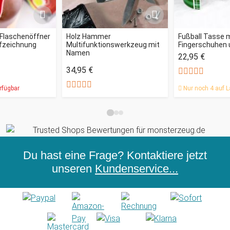
 Flaschenöffner
Holz Hammer
Fußball Tasse 
fzeichnung
Multifunktionswerkzeug mit
Fingerschuhen u
Namen
22,95 €
34,95 €
rfügbar
Nur noch 4 auf L
Du hast eine Frage? Kontaktiere jetzt
unseren
Kundenservice...