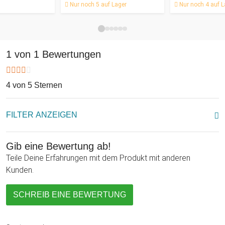
sich sehr über Dein Präsent freuen!
Nur noch 5 auf Lager
Nur noch 4 auf L
In Deinem Freundeskreis gibt es eine große
Wohnungseinweihungsparty. Als geladener Gast stellst Du Dir
die Frage: Was sind lustige Geschenke zum Einzug? Mit dem
1 von 1 Bewertungen
coolen Klo Zubehör als Fußballspiel bist Du der König auf der
Fete bei Deinem Freund. Denn der Einsatz für sein neues
4 von 5 Sternen
Urinal passt perfekt und wird noch am Tag der
Einweihungsparty sofort genutzt. Dein Freund freut sich über
eine blitzsaubere Toilette und alle männlichen Partygäste
FILTER ANZEIGEN
haben einen Riesenspaß.
Gib eine Bewertung ab!
Teile Deine Erfahrungen mit dem Produkt mit anderen
Kunden.
SCHREIB EINE BEWERTUNG