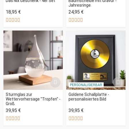
Das Nix Geschenk - 4er Set
Baumscheibe mit Gravur -
Jahresringe
18,95 €
24,95 €
PERSONALISIERBAR
Sturmglas zur
Goldene Schallplatte -
Wettervorhersage "Tropfen" -
personalisiertes Bild
Groß
39,95 €
39,95 €