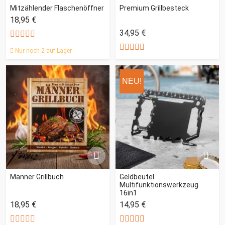
Mitzählender Flaschenöffner
Premium Grillbesteck
18,95 €
34,95 €
Nur noch 2 auf Lager
NEU!
Männer Grillbuch
Geldbeutel
Multifunktionswerkzeug
16in1
18,95 €
14,95 €